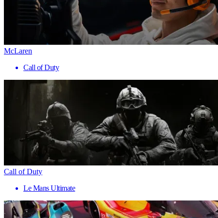
McLaren
Call of Duty
Call of Duty
Le Mans Ultimate