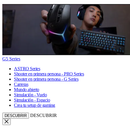
G5 Series
ASTRO Series
Shooter en primera persona - PRO Series
Shooter en primera persona - G Series
Carreras
Mundo abierto
Simulación - Vuelo
Simulación - Espacio
Crea tu setup de gaming
DESCUBRIR
DESCUBRIR