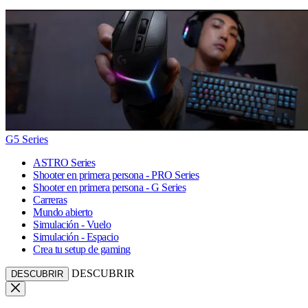
G5 Series
ASTRO Series
Shooter en primera persona - PRO Series
Shooter en primera persona - G Series
Carreras
Mundo abierto
Simulación - Vuelo
Simulación - Espacio
Crea tu setup de gaming
DESCUBRIR
DESCUBRIR