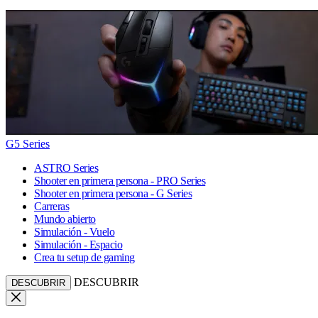
G5 Series
ASTRO Series
Shooter en primera persona - PRO Series
Shooter en primera persona - G Series
Carreras
Mundo abierto
Simulación - Vuelo
Simulación - Espacio
Crea tu setup de gaming
DESCUBRIR
DESCUBRIR