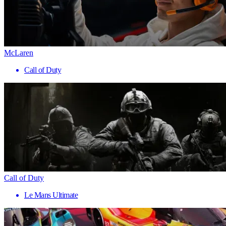
McLaren
Call of Duty
Call of Duty
Le Mans Ultimate