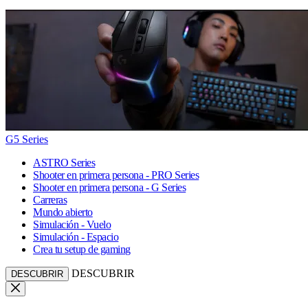
G5 Series
ASTRO Series
Shooter en primera persona - PRO Series
Shooter en primera persona - G Series
Carreras
Mundo abierto
Simulación - Vuelo
Simulación - Espacio
Crea tu setup de gaming
DESCUBRIR
DESCUBRIR