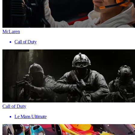
McLaren
Call of Duty
Call of Duty
Le Mans Ultimate