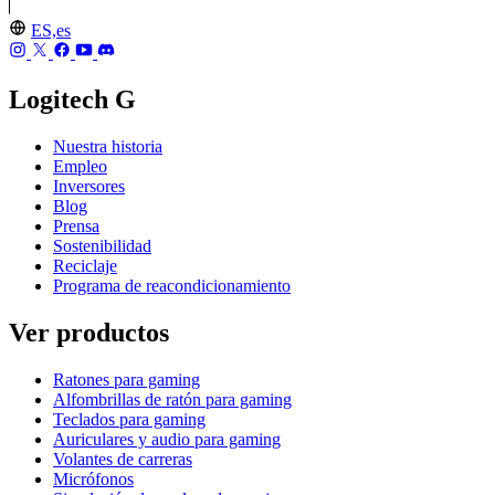
ES,es
Logitech G
Nuestra historia
Empleo
Inversores
Blog
Prensa
Sostenibilidad
Reciclaje
Programa de reacondicionamiento
Ver productos
Ratones para gaming
Alfombrillas de ratón para gaming
Teclados para gaming
Auriculares y audio para gaming
Volantes de carreras
Micrófonos