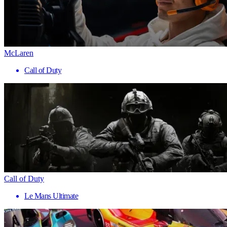
McLaren
Call of Duty
Call of Duty
Le Mans Ultimate