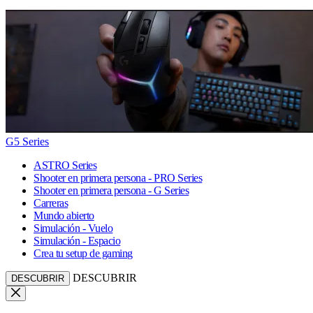
G5 Series
ASTRO Series
Shooter en primera persona - PRO Series
Shooter en primera persona - G Series
Carreras
Mundo abierto
Simulación - Vuelo
Simulación - Espacio
Crea tu setup de gaming
DESCUBRIR
DESCUBRIR