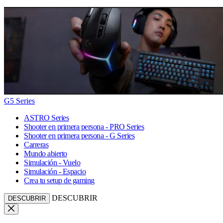
G5 Series
ASTRO Series
Shooter en primera persona - PRO Series
Shooter en primera persona - G Series
Carreras
Mundo abierto
Simulación - Vuelo
Simulación - Espacio
Crea tu setup de gaming
DESCUBRIR
DESCUBRIR