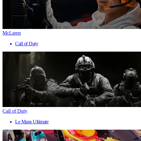
McLaren
Call of Duty
Call of Duty
Le Mans Ultimate