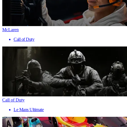
McLaren
Call of Duty
Call of Duty
Le Mans Ultimate