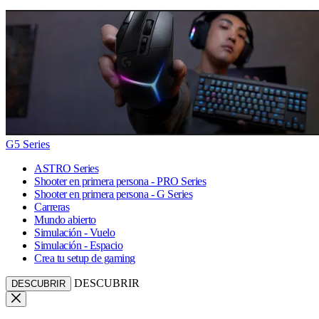
G5 Series
ASTRO Series
Shooter en primera persona - PRO Series
Shooter en primera persona - G Series
Carreras
Mundo abierto
Simulación - Vuelo
Simulación - Espacio
Crea tu setup de gaming
DESCUBRIR
DESCUBRIR