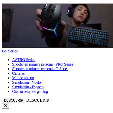
G5 Series
ASTRO Series
Shooter en primera persona - PRO Series
Shooter en primera persona - G Series
Carreras
Mundo abierto
Simulación - Vuelo
Simulación - Espacio
Crea tu setup de gaming
DESCUBRIR
DESCUBRIR