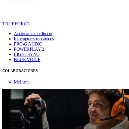
TRUEFORCE
Accionamiento directo
Interruptores mecánicos
PRO-G AUDIO
POWERPLAY 2
LIGHTSYNC
BLUE VO!CE
COLABORACIONES
McLaren