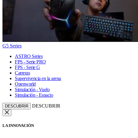
G5 Series
ASTRO Series
FPS - Serie PRO
FPS - Serie G
Carreras
Supervivencia en la arena
Openworld
Simulación - Vuelo
Simulación - Espacio
DESCUBRIR
DESCUBRIR
LA INNOVACIÓN