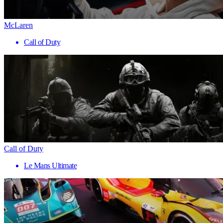
McLaren
Call of Duty
Call of Duty
Le Mans Ultimate