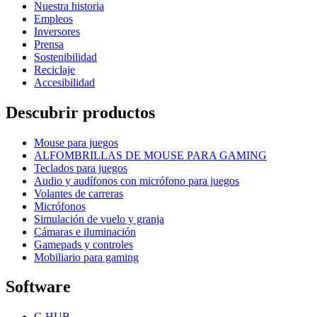
Nuestra historia
Empleos
Inversores
Prensa
Sostenibilidad
Reciclaje
Accesibilidad
Descubrir productos
Mouse para juegos
ALFOMBRILLAS DE MOUSE PARA GAMING
Teclados para juegos
Audio y audífonos con micrófono para juegos
Volantes de carreras
Micrófonos
Simulación de vuelo y granja
Cámaras e iluminación
Gamepads y controles
Mobiliario para gaming
Software
G HUB