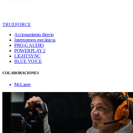
TRUEFORCE
Accionamiento directo
Interruptores mecánicos
PRO-G AUDIO
POWERPLAY 2
LIGHTSYNC
BLUE VO!CE
COLABORACIONES
McLaren