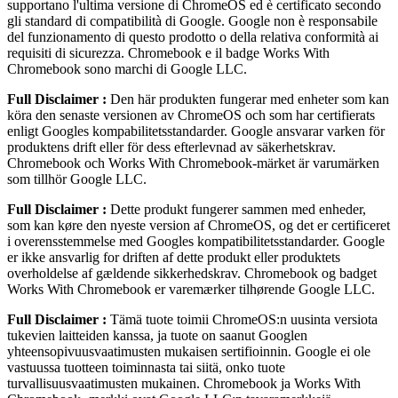
supportano l'ultima versione di ChromeOS ed è certificato secondo
gli standard di compatibilità di Google. Google non è responsabile
del funzionamento di questo prodotto o della relativa conformità ai
requisiti di sicurezza. Chromebook e il badge Works With
Chromebook sono marchi di Google LLC.
Full Disclaimer :
Den här produkten fungerar med enheter som kan
köra den senaste versionen av ChromeOS och som har certifierats
enligt Googles kompabilitetsstandarder. Google ansvarar varken för
produktens drift eller för dess efterlevnad av säkerhetskrav.
Chromebook och Works With Chromebook-märket är varumärken
som tillhör Google LLC.
Full Disclaimer :
Dette produkt fungerer sammen med enheder,
som kan køre den nyeste version af ChromeOS, og det er certificeret
i overensstemmelse med Googles kompatibilitetsstandarder. Google
er ikke ansvarlig for driften af dette produkt eller produktets
overholdelse af gældende sikkerhedskrav. Chromebook og badget
Works With Chromebook er varemærker tilhørende Google LLC.
Full Disclaimer :
Tämä tuote toimii ChromeOS:n uusinta versiota
tukevien laitteiden kanssa, ja tuote on saanut Googlen
yhteensopivuusvaatimusten mukaisen sertifioinnin. Google ei ole
vastuussa tuotteen toiminnasta tai siitä, onko tuote
turvallisuusvaatimusten mukainen. Chromebook ja Works With