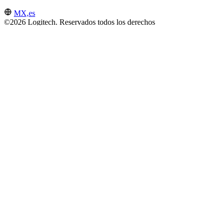
MX,es
©2026 Logitech. Reservados todos los derechos
Términos de uso
Política de privacidad
Configuración de cookies
Mapa del sitio
Logitech