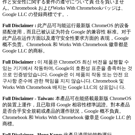
作と安全性に関する要件の遵守について責 任を負いませ
ん。Chromebook およびWorks With Chromebookバッジは、
Google LLC の登録商標です。.
Full Disclaimer :
此产品可与能运⾏最新版 ChromeOS 的设备
搭配使⽤，⽽且已被认证为符合 Google 的兼容性 标准。对于
此产品在运作⽅⾯以及遵守安全性要求⽅⾯的 表现，Google
概不负责。Chromebook 和 Works With Chromebook 徽章都是
Google LLC 的商标。
Full Disclaimer :
이 제품은 ChromeOS 최신 버전을 실행할 수
있는 기기에서 작동하며, Google의 호환성 표준을 충족하는 것
으로 인증받았습니다. Google은 이 제품의 작동 또는 안전 요
구사항 준수에 관한 책임을 지지 않습니다. Chromebook 및
Works With Chromebook 배지는 Google LLC의 상표입니 다.
Full Disclaimer - Taiwan:
本產品可在能搭載最新版 ChromeOS
的裝置上運作，且已取得 Google 相容性標準認證。對本產品
是否合乎安全規範或產品的運作狀況，Google 概不負責。
Chromebook 和 Works With Chromebook 徽章是 Google LLC 的
商標。
Full Disclaimer - Hong Kong:
此產品適用於能夠運行