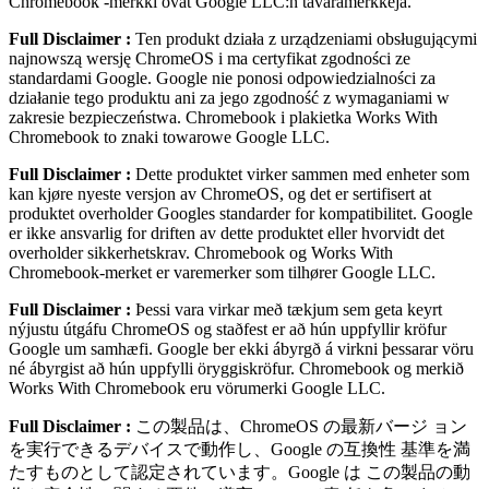
Chromebook ‑merkki ovat Google LLC:n tavaramerkkejä.
Full Disclaimer :
Ten produkt działa z urządzeniami obsługującymi
najnowszą wersję ChromeOS i ma certyfikat zgodności ze
standardami Google. Google nie ponosi odpowiedzialności za
działanie tego produktu ani za jego zgodność z wymaganiami w
zakresie bezpieczeństwa. Chromebook i plakietka Works With
Chromebook to znaki towarowe Google LLC.
Full Disclaimer :
Dette produktet virker sammen med enheter som
kan kjøre nyeste versjon av ChromeOS, og det er sertifisert at
produktet overholder Googles standarder for kompatibilitet. Google
er ikke ansvarlig for driften av dette produktet eller hvorvidt det
overholder sikkerhetskrav. Chromebook og Works With
Chromebook-merket er varemerker som tilhører Google LLC.
Full Disclaimer :
Þessi vara virkar með tækjum sem geta keyrt
nýjustu útgáfu ChromeOS og staðfest er að hún uppfyllir kröfur
Google um samhæfi. Google ber ekki ábyrgð á virkni þessarar vöru
né ábyrgist að hún uppfylli öryggiskröfur. Chromebook og merkið
Works With Chromebook eru vörumerki Google LLC.
Full Disclaimer :
この製品は、ChromeOS の最新バージ ョン
を実⾏できるデバイスで動作し、Google の互換性 基準を満
たすものとして認定されています。Google は この製品の動