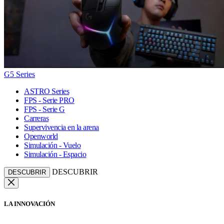
G5 Series
ASTRO Series
FPS - Serie PRO
FPS - Serie G
Carreras
Supervivencia en la arena
Openworld
Simulación - Vuelo
Simulación - Espacio
DESCUBRIR
DESCUBRIR
LA INNOVACIÓN