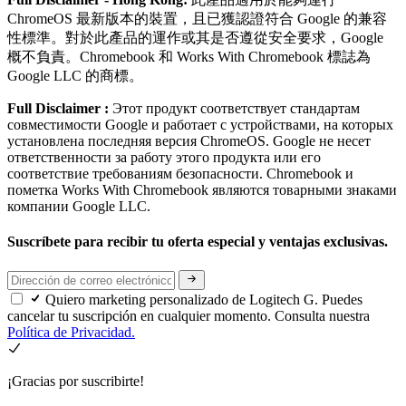
ChromeOS 最新版本的裝置，且已獲認證符合 Google 的兼容
性標準。對於此產品的運作或其是否遵從安全要求，Google
概不負責。Chromebook 和 Works With Chromebook 標誌為
Google LLC 的商標。
Full Disclaimer :
Этот продукт соответствует стандартам
совместимости Google и работает с устройствами, на которых
установлена последняя версия ChromeOS. Google не несет
ответственности за работу этого продукта или его
соответствие требованиям безопасности. Chromebook и
пометка Works With Chromebook являются товарными знаками
компании Google LLC.
Suscríbete para recibir tu oferta especial y ventajas exclusivas.
Quiero marketing personalizado de Logitech G. Puedes
cancelar tu suscripción en cualquier momento. Consulta nuestra
Política de Privacidad.
¡Gracias por suscribirte!