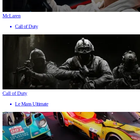
McLaren
Call of Duty
Call of Duty
Le Mans Ultimate