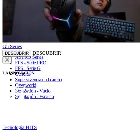
G5 Series
DESCUBRIR
DESCUBRIR
ASTRO Series
FPS - Serie PRO
FPS - Serie G
LA INNOVACIÓN
Carreras
Supervivencia en la arena
Openworld
Simulación - Vuelo
Simulación - Espacio
Tecnología HITS