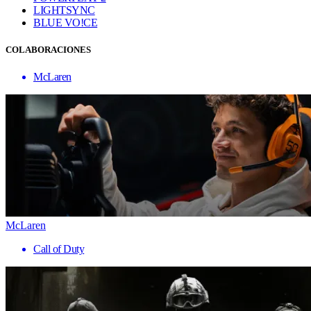
LIGHTSYNC
BLUE VO!CE
COLABORACIONES
McLaren
McLaren
Call of Duty