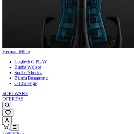
Herman Miller
Logitech G PLAY
Bubba Wallace
Suellio Almeida
Bianca Bustamante
G Challenge
SOFTWARE
OFERTAS
Logitech G