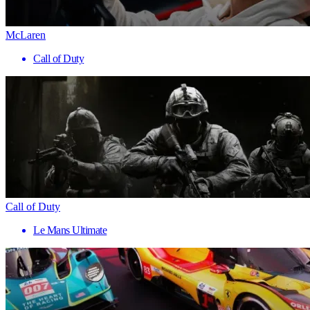
McLaren
Call of Duty
Call of Duty
Le Mans Ultimate