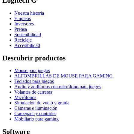
Logitech G
Nuestra historia
Empleos
Inversores
Prensa
Sostenibilidad
Reciclaje
Accesibilidad
Descubrir productos
Mouse para juegos
ALFOMBRILLAS DE MOUSE PARA GAMING
Teclados para juegos
Audio y audífonos con micrófono para juegos
Volantes de carreras
Micrófonos
Simulación de vuelo y granja
Cámaras e iluminación
Gamepads y controles
Mobiliario para gaming
Software