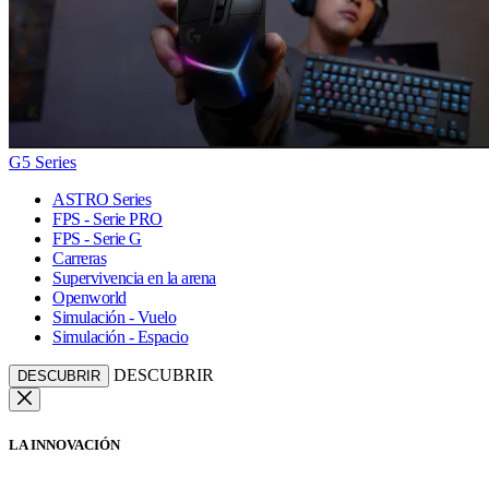
G5 Series
ASTRO Series
FPS - Serie PRO
FPS - Serie G
Carreras
Supervivencia en la arena
Openworld
Simulación - Vuelo
Simulación - Espacio
DESCUBRIR
DESCUBRIR
LA INNOVACIÓN