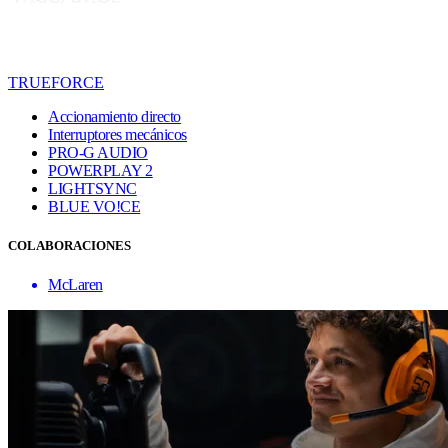
TRUEFORCE
Accionamiento directo
Interruptores mecánicos
PRO-G AUDIO
POWERPLAY 2
LIGHTSYNC
BLUE VO!CE
COLABORACIONES
McLaren