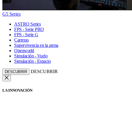
G5 Series
ASTRO Series
FPS - Serie PRO
FPS - Serie G
Carreras
Supervivencia en la arena
Openworld
Simulación - Vuelo
Simulación - Espacio
DESCUBRIR
DESCUBRIR
LA INNOVACIÓN