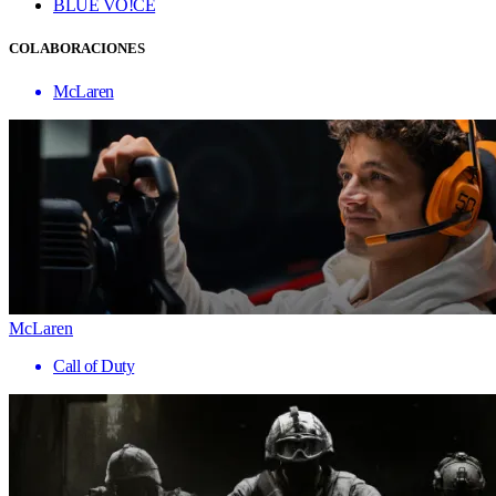
BLUE VO!CE
COLABORACIONES
McLaren
McLaren
Call of Duty