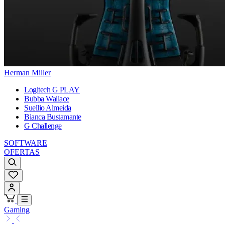
Herman Miller
Logitech G PLAY
Bubba Wallace
Suellio Almeida
Bianca Bustamante
G Challenge
SOFTWARE
OFERTAS
Gaming