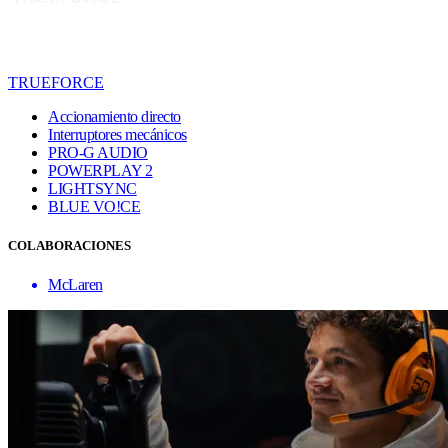
TRUEFORCE
Accionamiento directo
Interruptores mecánicos
PRO-G AUDIO
POWERPLAY 2
LIGHTSYNC
BLUE VO!CE
COLABORACIONES
McLaren