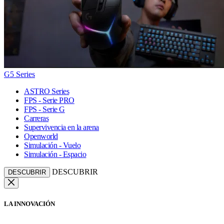
G5 Series
ASTRO Series
FPS - Serie PRO
FPS - Serie G
Carreras
Supervivencia en la arena
Openworld
Simulación - Vuelo
Simulación - Espacio
DESCUBRIR
DESCUBRIR
LA INNOVACIÓN