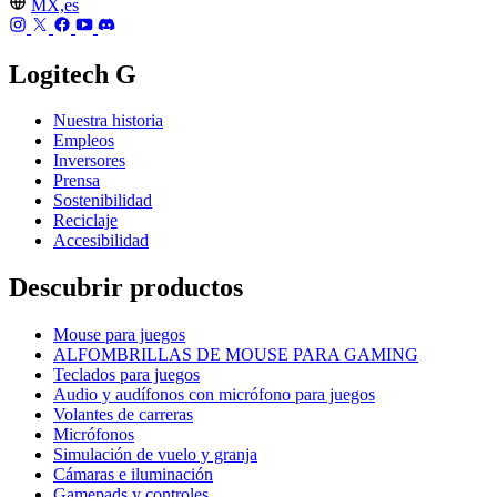
MX,es
Logitech G
Nuestra historia
Empleos
Inversores
Prensa
Sostenibilidad
Reciclaje
Accesibilidad
Descubrir productos
Mouse para juegos
ALFOMBRILLAS DE MOUSE PARA GAMING
Teclados para juegos
Audio y audífonos con micrófono para juegos
Volantes de carreras
Micrófonos
Simulación de vuelo y granja
Cámaras e iluminación
Gamepads y controles