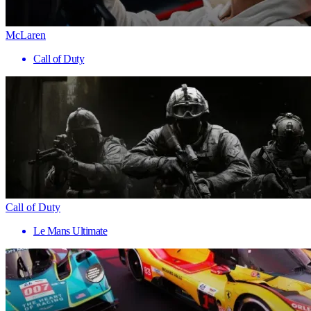
McLaren
Call of Duty
Call of Duty
Le Mans Ultimate