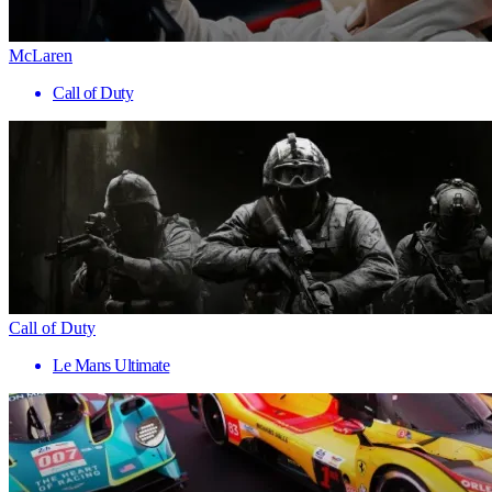
McLaren
Call of Duty
Call of Duty
Le Mans Ultimate