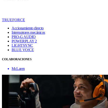
TRUEFORCE
Accionamiento directo
Interruptores mecánicos
PRO-G AUDIO
POWERPLAY 2
LIGHTSYNC
BLUE VO!CE
COLABORACIONES
McLaren