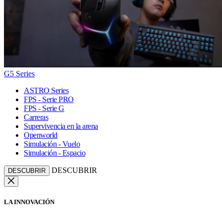
G5 Series
ASTRO Series
FPS - Serie PRO
FPS - Serie G
Carreras
Supervivencia en la arena
Openworld
Simulación - Vuelo
Simulación - Espacio
DESCUBRIR
DESCUBRIR
LA INNOVACIÓN