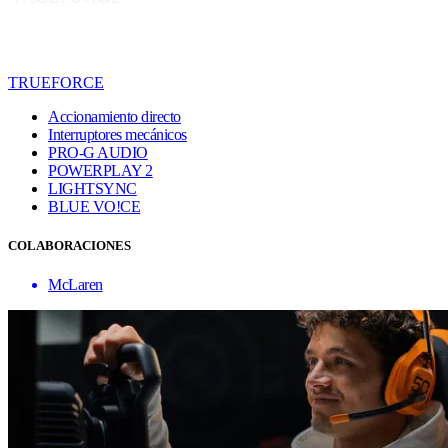
TRUEFORCE
Accionamiento directo
Interruptores mecánicos
PRO-G AUDIO
POWERPLAY 2
LIGHTSYNC
BLUE VO!CE
COLABORACIONES
McLaren