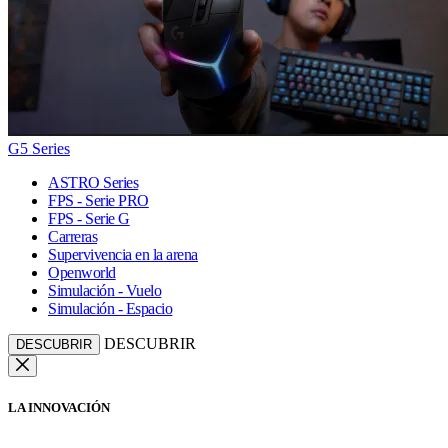
G5 Series
ASTRO Series
FPS - Serie PRO
FPS - Serie G
Carreras
Supervivencia en la arena
Openworld
Simulación - Vuelo
Simulación - Espacio
DESCUBRIR
DESCUBRIR
LA INNOVACIÓN