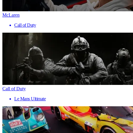
McLaren
Call of Duty
Call of Duty
Le Mans Ultimate