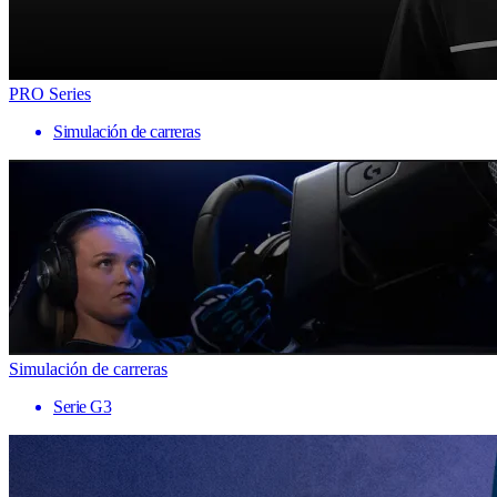
PRO Series
Simulación de carreras
Simulación de carreras
Serie G3