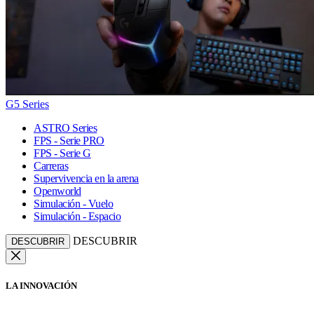
G5 Series
ASTRO Series
FPS - Serie PRO
FPS - Serie G
Carreras
Supervivencia en la arena
Openworld
Simulación - Vuelo
Simulación - Espacio
DESCUBRIR
DESCUBRIR
LA INNOVACIÓN