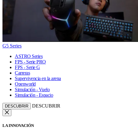
G5 Series
ASTRO Series
FPS - Serie PRO
FPS - Serie G
Carreras
Supervivencia en la arena
Openworld
Simulación - Vuelo
Simulación - Espacio
DESCUBRIR
DESCUBRIR
LA INNOVACIÓN