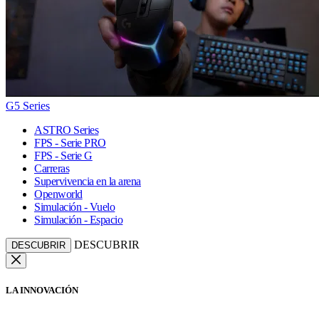
G5 Series
ASTRO Series
FPS - Serie PRO
FPS - Serie G
Carreras
Supervivencia en la arena
Openworld
Simulación - Vuelo
Simulación - Espacio
DESCUBRIR
DESCUBRIR
LA INNOVACIÓN