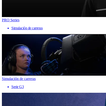
PRO Series
Simulación de carreras
Simulación de carreras
Serie G3