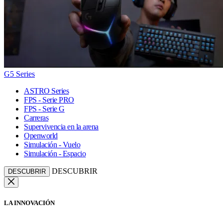
G5 Series
ASTRO Series
FPS - Serie PRO
FPS - Serie G
Carreras
Supervivencia en la arena
Openworld
Simulación - Vuelo
Simulación - Espacio
DESCUBRIR
DESCUBRIR
LA INNOVACIÓN