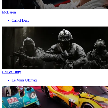
McLaren
Call of Duty
Call of Duty
Le Mans Ultimate