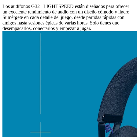
Los audífonos G321 LIGHTSPEED están diseñados para ofrecer
un excelente rendimiento de audio con un diseño cómodo y ligero.
Sumérgete en cada detalle del juego, desde partidas rápidas con
amigos hasta sesiones épicas de varias horas. Solo tienes que
desempacarlos, conectarlos y empezar a jugar.