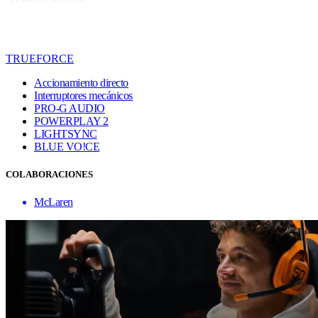
TRUEFORCE
Accionamiento directo
Interruptores mecánicos
PRO-G AUDIO
POWERPLAY 2
LIGHTSYNC
BLUE VO!CE
COLABORACIONES
McLaren