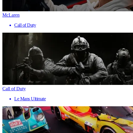
McLaren
Call of Duty
Call of Duty
Le Mans Ultimate