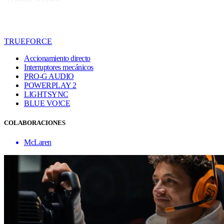
TRUEFORCE
Accionamiento directo
Interruptores mecánicos
PRO-G AUDIO
POWERPLAY 2
LIGHTSYNC
BLUE VO!CE
COLABORACIONES
McLaren