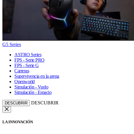
G5 Series
ASTRO Series
FPS - Serie PRO
FPS - Serie G
Carreras
Supervivencia en la arena
Openworld
Simulación - Vuelo
Simulación - Espacio
DESCUBRIR
DESCUBRIR
LA INNOVACIÓN