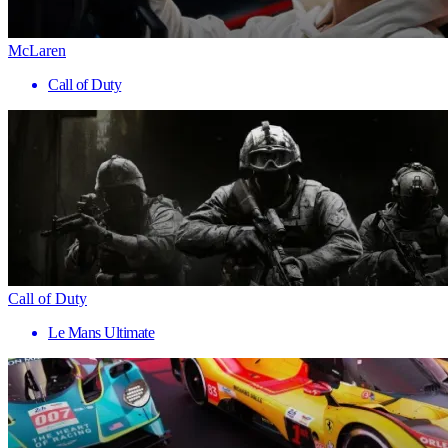
McLaren
Call of Duty
Call of Duty
Le Mans Ultimate