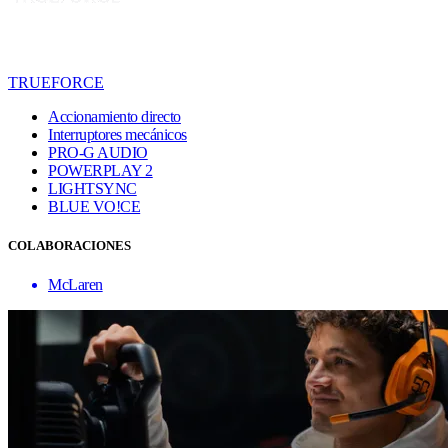
TRUEFORCE
Accionamiento directo
Interruptores mecánicos
PRO-G AUDIO
POWERPLAY 2
LIGHTSYNC
BLUE VO!CE
COLABORACIONES
McLaren