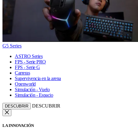
G5 Series
ASTRO Series
FPS - Serie PRO
FPS - Serie G
Carreras
Supervivencia en la arena
Openworld
Simulación - Vuelo
Simulación - Espacio
DESCUBRIR
DESCUBRIR
LA INNOVACIÓN