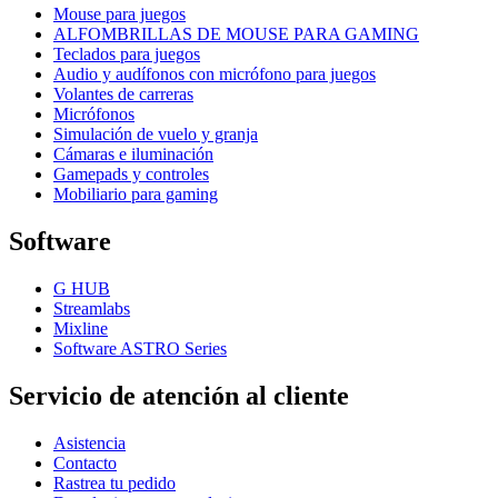
Mouse para juegos
ALFOMBRILLAS DE MOUSE PARA GAMING
Teclados para juegos
Audio y audífonos con micrófono para juegos
Volantes de carreras
Micrófonos
Simulación de vuelo y granja
Cámaras e iluminación
Gamepads y controles
Mobiliario para gaming
Software
G HUB
Streamlabs
Mixline
Software ASTRO Series
Servicio de atención al cliente
Asistencia
Contacto
Rastrea tu pedido