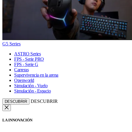
G5 Series
ASTRO Series
FPS - Serie PRO
FPS - Serie G
Carreras
Supervivencia en la arena
Openworld
Simulación - Vuelo
Simulación - Espacio
DESCUBRIR
DESCUBRIR
LA INNOVACIÓN