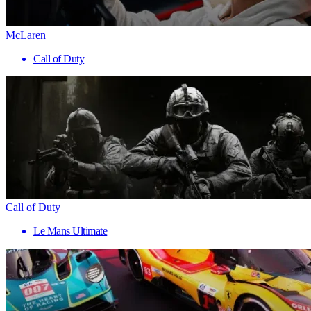
McLaren
Call of Duty
Call of Duty
Le Mans Ultimate