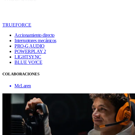
TRUEFORCE
Accionamiento directo
Interruptores mecánicos
PRO-G AUDIO
POWERPLAY 2
LIGHTSYNC
BLUE VO!CE
COLABORACIONES
McLaren