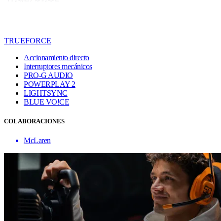
TRUEFORCE
Accionamiento directo
Interruptores mecánicos
PRO-G AUDIO
POWERPLAY 2
LIGHTSYNC
BLUE VO!CE
COLABORACIONES
McLaren