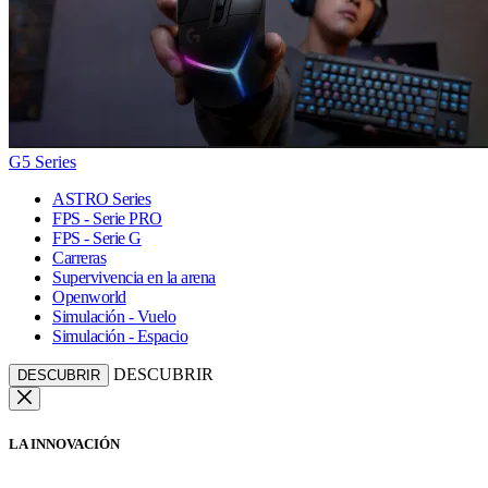
G5 Series
ASTRO Series
FPS - Serie PRO
FPS - Serie G
Carreras
Supervivencia en la arena
Openworld
Simulación - Vuelo
Simulación - Espacio
DESCUBRIR
DESCUBRIR
LA INNOVACIÓN