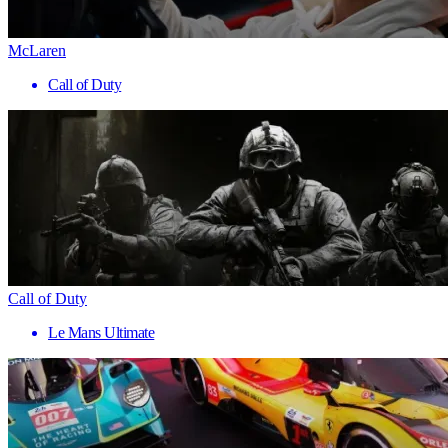
McLaren
Call of Duty
Call of Duty
Le Mans Ultimate