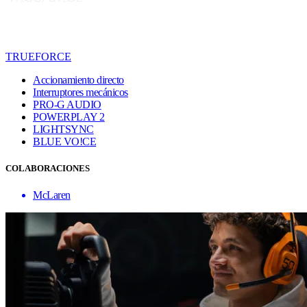
TRUEFORCE
Accionamiento directo
Interruptores mecánicos
PRO-G AUDIO
POWERPLAY 2
LIGHTSYNC
BLUE VO!CE
COLABORACIONES
McLaren