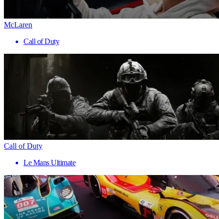
McLaren
Call of Duty
Call of Duty
Le Mans Ultimate