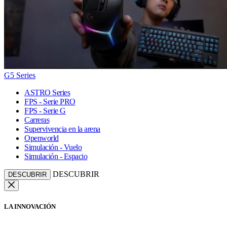
G5 Series
ASTRO Series
FPS - Serie PRO
FPS - Serie G
Carreras
Supervivencia en la arena
Openworld
Simulación - Vuelo
Simulación - Espacio
DESCUBRIR
DESCUBRIR
LA INNOVACIÓN