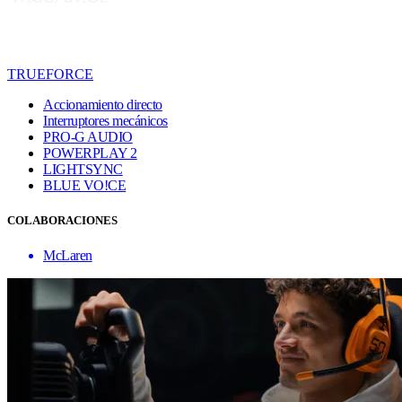
TRUEFORCE
Accionamiento directo
Interruptores mecánicos
PRO-G AUDIO
POWERPLAY 2
LIGHTSYNC
BLUE VO!CE
COLABORACIONES
McLaren