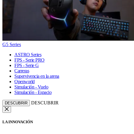
G5 Series
ASTRO Series
FPS - Serie PRO
FPS - Serie G
Carreras
Supervivencia en la arena
Openworld
Simulación - Vuelo
Simulación - Espacio
DESCUBRIR
DESCUBRIR
LA INNOVACIÓN