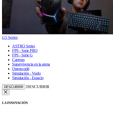
G5 Series
ASTRO Series
FPS - Serie PRO
FPS - Serie G
Carreras
Supervivencia en la arena
Openworld
Simulación - Vuelo
Simulación - Espacio
DESCUBRIR
DESCUBRIR
LA INNOVACIÓN