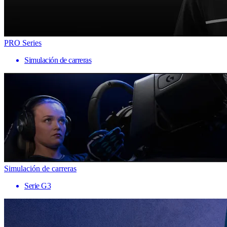
PRO Series
Simulación de carreras
Simulación de carreras
Serie G3