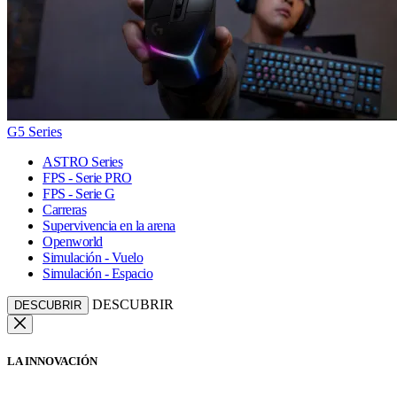
G5 Series
ASTRO Series
FPS - Serie PRO
FPS - Serie G
Carreras
Supervivencia en la arena
Openworld
Simulación - Vuelo
Simulación - Espacio
DESCUBRIR
DESCUBRIR
LA INNOVACIÓN