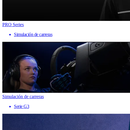
PRO Series
Simulación de carreras
Simulación de carreras
Serie G3