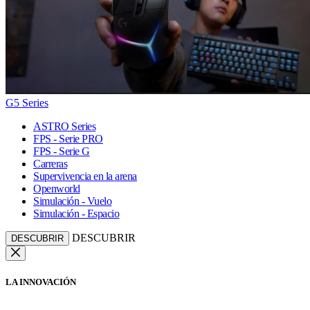
G5 Series
ASTRO Series
FPS - Serie PRO
FPS - Serie G
Carreras
Supervivencia en la arena
Openworld
Simulación - Vuelo
Simulación - Espacio
DESCUBRIR
DESCUBRIR
LA INNOVACIÓN