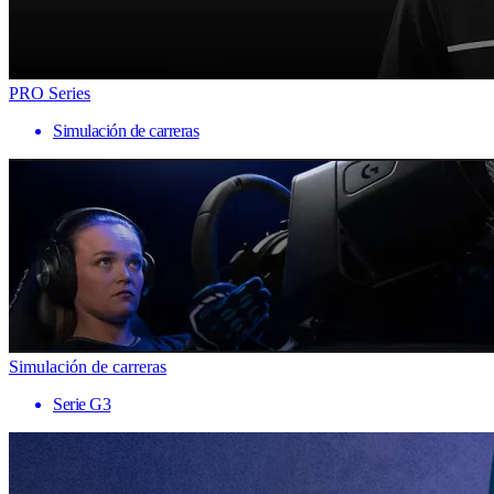
PRO Series
Simulación de carreras
Simulación de carreras
Serie G3