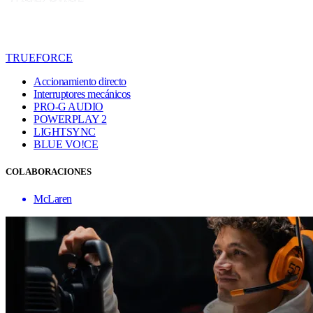
TRUEFORCE
Accionamiento directo
Interruptores mecánicos
PRO-G AUDIO
POWERPLAY 2
LIGHTSYNC
BLUE VO!CE
COLABORACIONES
McLaren