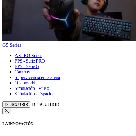
G5 Series
ASTRO Series
FPS - Serie PRO
FPS - Serie G
Carreras
Supervivencia en la arena
Openworld
Simulación - Vuelo
Simulación - Espacio
DESCUBRIR
DESCUBRIR
LA INNOVACIÓN