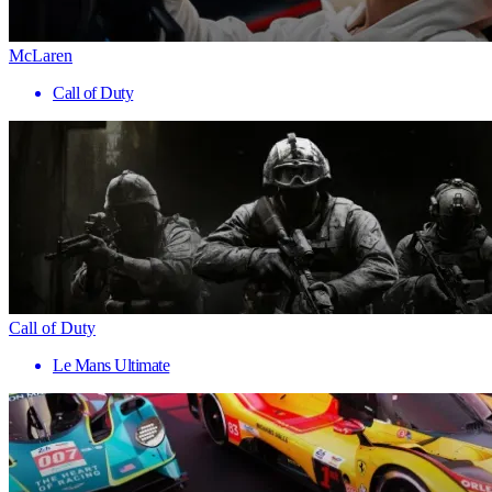
McLaren
Call of Duty
Call of Duty
Le Mans Ultimate