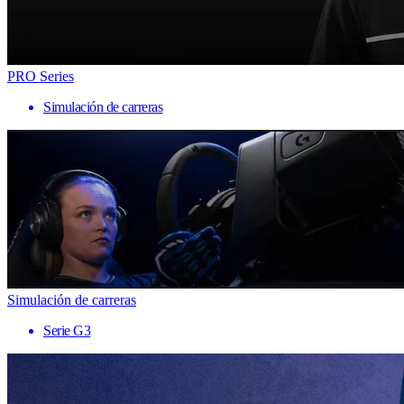
PRO Series
Simulación de carreras
Simulación de carreras
Serie G3