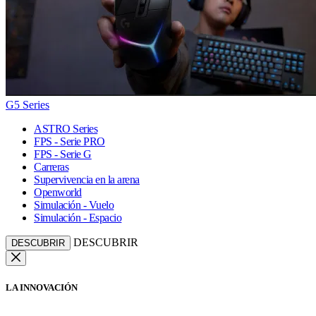
G5 Series
ASTRO Series
FPS - Serie PRO
FPS - Serie G
Carreras
Supervivencia en la arena
Openworld
Simulación - Vuelo
Simulación - Espacio
DESCUBRIR
DESCUBRIR
LA INNOVACIÓN