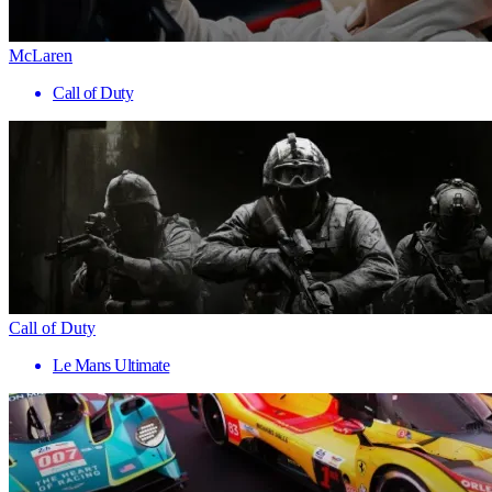
McLaren
Call of Duty
Call of Duty
Le Mans Ultimate