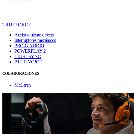
TRUEFORCE
Accionamiento directo
Interruptores mecánicos
PRO-G AUDIO
POWERPLAY 2
LIGHTSYNC
BLUE VO!CE
COLABORACIONES
McLaren