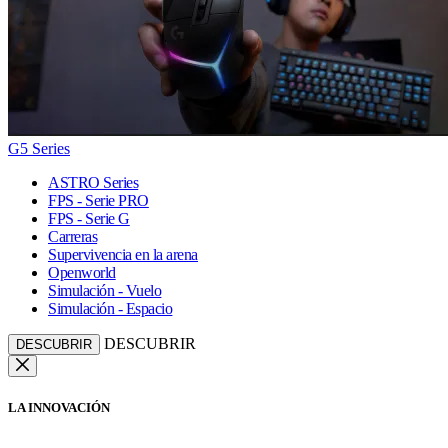
G5 Series
ASTRO Series
FPS - Serie PRO
FPS - Serie G
Carreras
Supervivencia en la arena
Openworld
Simulación - Vuelo
Simulación - Espacio
DESCUBRIR
DESCUBRIR
LA INNOVACIÓN