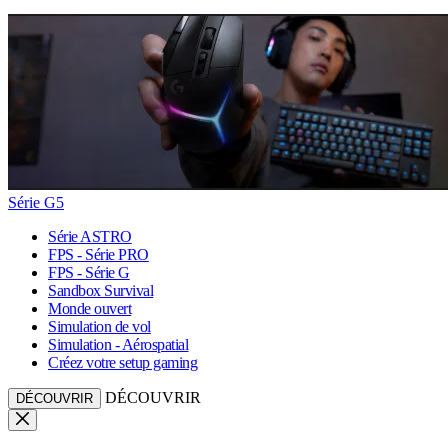
Série G5
Série ASTRO
FPS - Série PRO
FPS - Série G
Sandbox Survival
Monde ouvert
Simulation de vol
Simulation - Aérospatial
Créez votre setup gaming
DÉCOUVRIR
DÉCOUVRIR