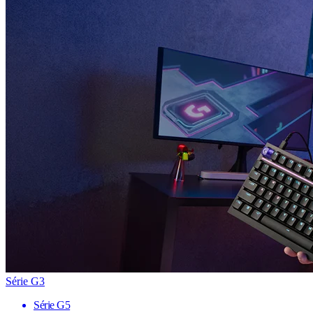
Série G3
Série G5