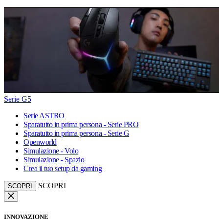
Serie G5
Serie ASTRO
Sparatutto in prima persona - Serie PRO
Sparatutto in prima persona - Serie G
Openworld
Simulazione - Volo
Simulazione - Spazio
Crea il tuo setup da gaming
SCOPRI
SCOPRI
INNOVAZIONE