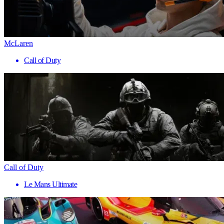
McLaren
Call of Duty
Call of Duty
Le Mans Ultimate