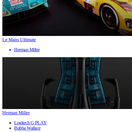
Le Mans Ultimate
Herman Miller
Herman Miller
Logitech G PLAY
Bubba Wallace