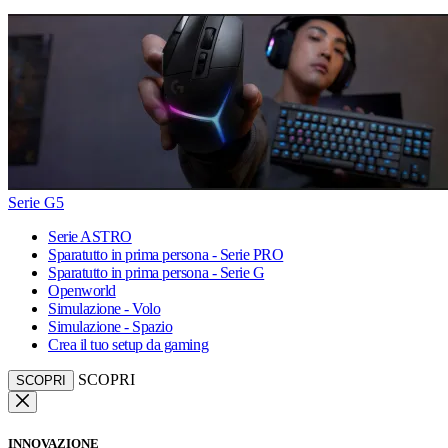
Serie G5
Serie ASTRO
Sparatutto in prima persona - Serie PRO
Sparatutto in prima persona - Serie G
Openworld
Simulazione - Volo
Simulazione - Spazio
Crea il tuo setup da gaming
SCOPRI
SCOPRI
INNOVAZIONE