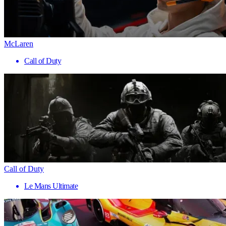
McLaren
Call of Duty
Call of Duty
Le Mans Ultimate