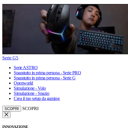
Serie G5
Serie ASTRO
Sparatutto in prima persona - Serie PRO
Sparatutto in prima persona - Serie G
Openworld
Simulazione - Volo
Simulazione - Spazio
Crea il tuo setup da gaming
SCOPRI
SCOPRI
INNOVAZIONE