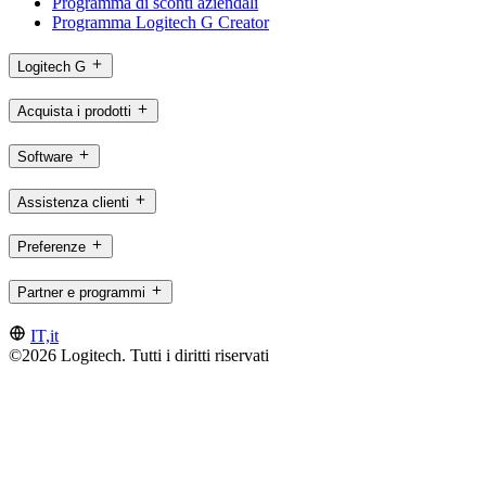
Programma di sconti aziendali
Programma Logitech G Creator
Logitech G
Acquista i prodotti
Software
Assistenza clienti
Preferenze
Partner e programmi
IT,it
©2026 Logitech. Tutti i diritti riservati
Termini di servizio
Informativa sulla privacy
Impostazioni cookie
Mappa del sito
Logitech