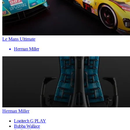
Le Mans Ultimate
Herman Miller
Herman Miller
Logitech G PLAY
Bubba Wallace