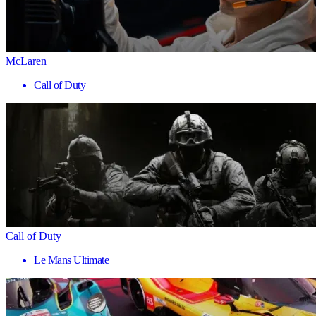
McLaren
Call of Duty
Call of Duty
Le Mans Ultimate