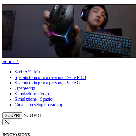
Serie G5
Serie ASTRO
Sparatutto in prima persona - Serie PRO
Sparatutto in prima persona - Serie G
Openworld
Simulazione - Volo
Simulazione - Spazio
Crea il tuo setup da gaming
SCOPRI
SCOPRI
INNOVAZIONE