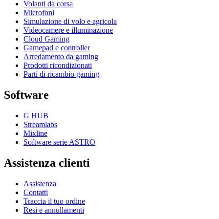
Volanti da corsa
Microfoni
Simulazione di volo e agricola
Videocamere e illuminazione
Cloud Gaming
Gamepad e controller
Arredamento da gaming
Prodotti ricondizionati
Parti di ricambio gaming
Software
G HUB
Streamlabs
Mixline
Software serie ASTRO
Assistenza clienti
Assistenza
Contatti
Traccia il tuo ordine
Resi e annullamenti