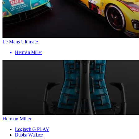
Le Mans Ultimate
Herman Miller
Herman Miller
Logitech G PLAY
Bubba Wallace