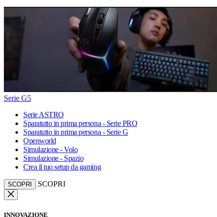
Serie G5
Serie ASTRO
Sparatutto in prima persona - Serie PRO
Sparatutto in prima persona - Serie G
Openworld
Simulazione - Volo
Simulazione - Spazio
Crea il tuo setup da gaming
SCOPRI
SCOPRI
INNOVAZIONE