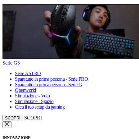
Serie G5
Serie ASTRO
Sparatutto in prima persona - Serie PRO
Sparatutto in prima persona - Serie G
Openworld
Simulazione - Volo
Simulazione - Spazio
Crea il tuo setup da gaming
SCOPRI
SCOPRI
INNOVAZIONE