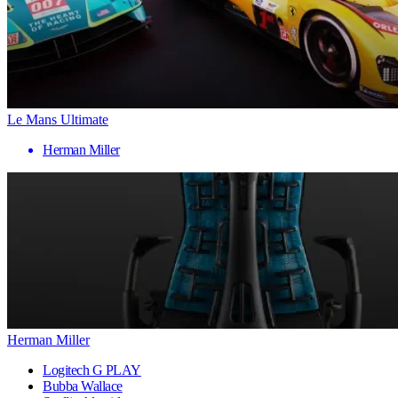
Le Mans Ultimate
Herman Miller
Herman Miller
Logitech G PLAY
Bubba Wallace