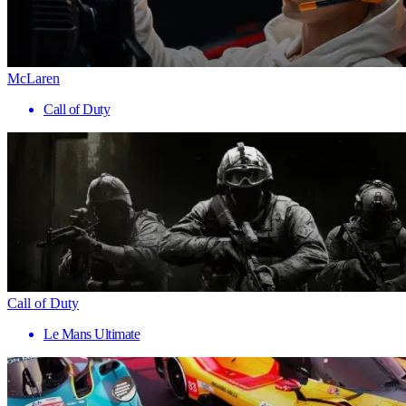
McLaren
Call of Duty
Call of Duty
Le Mans Ultimate