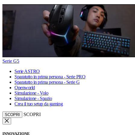
Serie G5
Serie ASTRO
Sparatutto in prima persona - Serie PRO
Sparatutto in prima persona - Serie G
Openworld
Simulazione - Volo
Simulazione - Spazio
Crea il tuo setup da gaming
SCOPRI
SCOPRI
INNOVAZIONE