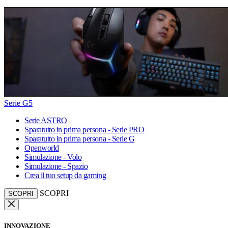
Serie G5
Serie ASTRO
Sparatutto in prima persona - Serie PRO
Sparatutto in prima persona - Serie G
Openworld
Simulazione - Volo
Simulazione - Spazio
Crea il tuo setup da gaming
SCOPRI
SCOPRI
INNOVAZIONE