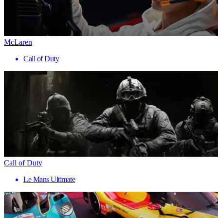
McLaren
Call of Duty
Call of Duty
Le Mans Ultimate