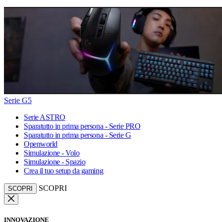
Serie G5
Serie ASTRO
Sparatutto in prima persona - Serie PRO
Sparatutto in prima persona - Serie G
Openworld
Simulazione - Volo
Simulazione - Spazio
Crea il tuo setup da gaming
SCOPRI
SCOPRI
INNOVAZIONE