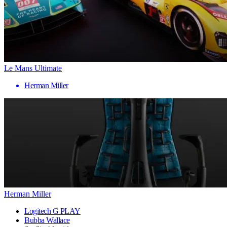
Le Mans Ultimate
Herman Miller
Herman Miller
Logitech G PLAY
Bubba Wallace