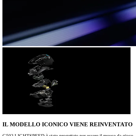
IL MODELLO ICONICO VIENE REINVENTATO
G502 LIGHTSPEED è stato progettato per essere il mouse da gioco