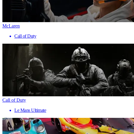
McLaren
Call of Duty
Call of Duty
Le Mans Ultimate