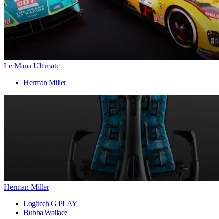
Le Mans Ultimate
Herman Miller
Herman Miller
Logitech G PLAY
Bubba Wallace