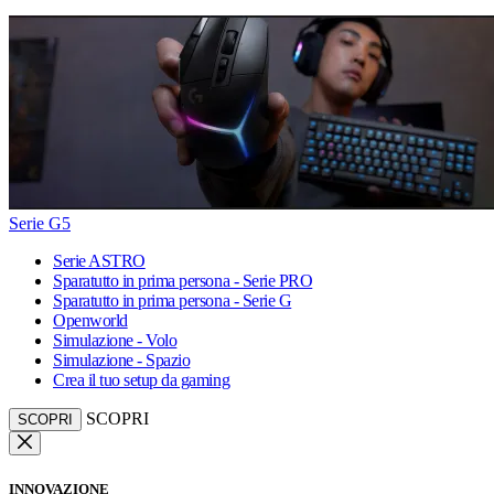
Serie G5
Serie ASTRO
Sparatutto in prima persona - Serie PRO
Sparatutto in prima persona - Serie G
Openworld
Simulazione - Volo
Simulazione - Spazio
Crea il tuo setup da gaming
SCOPRI
SCOPRI
INNOVAZIONE