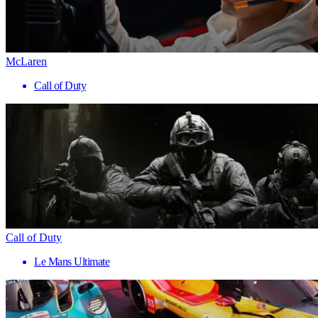
McLaren
Call of Duty
Call of Duty
Le Mans Ultimate