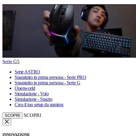
Serie G5
Serie ASTRO
Sparatutto in prima persona - Serie PRO
Sparatutto in prima persona - Serie G
Openworld
Simulazione - Volo
Simulazione - Spazio
Crea il tuo setup da gaming
SCOPRI
SCOPRI
INNOVAZIONE