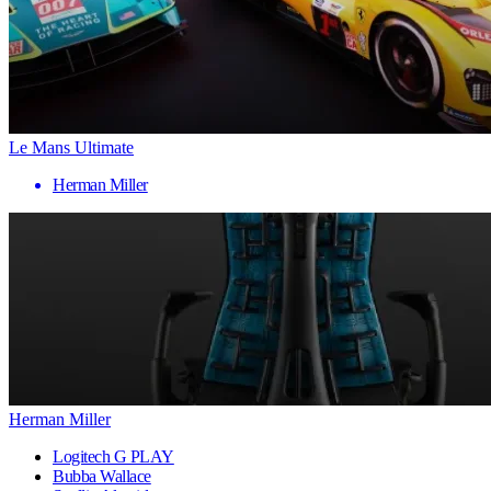
Le Mans Ultimate
Herman Miller
Herman Miller
Logitech G PLAY
Bubba Wallace