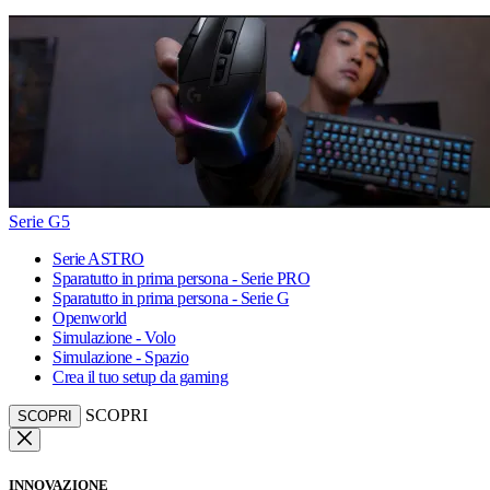
Serie G5
Serie ASTRO
Sparatutto in prima persona - Serie PRO
Sparatutto in prima persona - Serie G
Openworld
Simulazione - Volo
Simulazione - Spazio
Crea il tuo setup da gaming
SCOPRI
SCOPRI
INNOVAZIONE