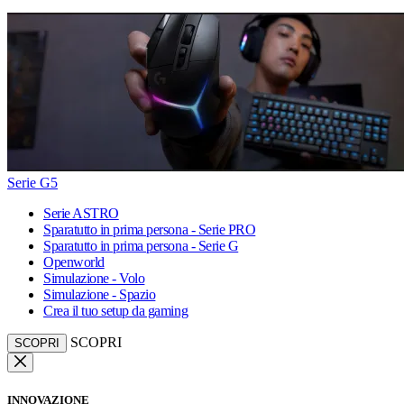
Serie G5
Serie ASTRO
Sparatutto in prima persona - Serie PRO
Sparatutto in prima persona - Serie G
Openworld
Simulazione - Volo
Simulazione - Spazio
Crea il tuo setup da gaming
SCOPRI
SCOPRI
INNOVAZIONE