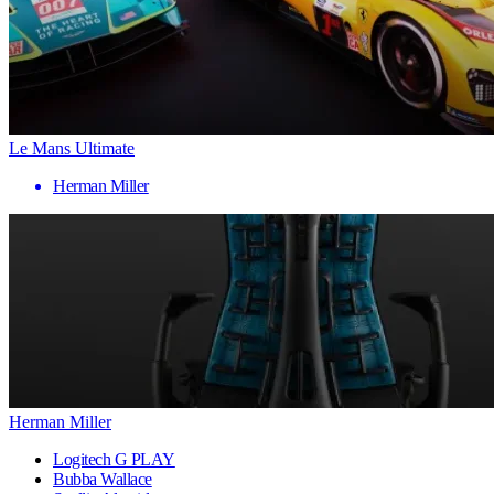
Le Mans Ultimate
Herman Miller
Herman Miller
Logitech G PLAY
Bubba Wallace