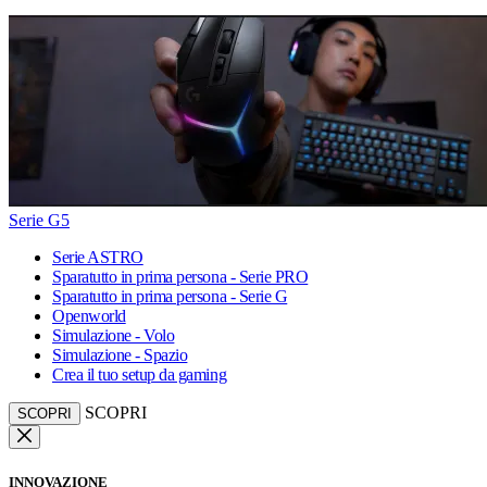
Serie G5
Serie ASTRO
Sparatutto in prima persona - Serie PRO
Sparatutto in prima persona - Serie G
Openworld
Simulazione - Volo
Simulazione - Spazio
Crea il tuo setup da gaming
SCOPRI
SCOPRI
INNOVAZIONE