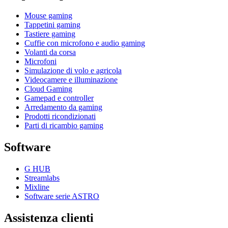
Mouse gaming
Tappetini gaming
Tastiere gaming
Cuffie con microfono e audio gaming
Volanti da corsa
Microfoni
Simulazione di volo e agricola
Videocamere e illuminazione
Cloud Gaming
Gamepad e controller
Arredamento da gaming
Prodotti ricondizionati
Parti di ricambio gaming
Software
G HUB
Streamlabs
Mixline
Software serie ASTRO
Assistenza clienti