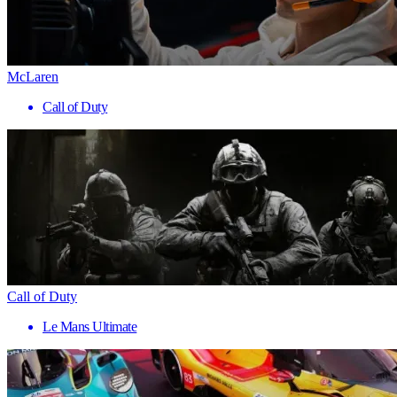
McLaren
Call of Duty
Call of Duty
Le Mans Ultimate