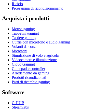
Riciclo
Programma di ricondizionamento
Acquista i prodotti
Mouse gaming
Tappetini gaming
Tastiere gaming
Cuffie con microfono e audio gaming
Volanti da corsa
Microfoni
Simulazione di volo e agricola
Videocamere e illuminazione
Cloud Gaming
Gamepad e controller
Arredamento da gaming
Prodotti ricondizionati
Parti di ricambio gaming
Software
G HUB
Streamlabs