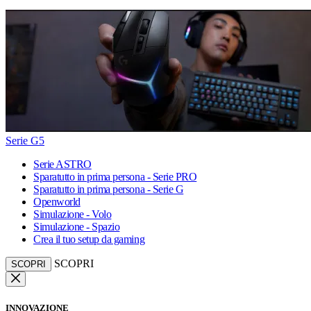
Serie G5
Serie ASTRO
Sparatutto in prima persona - Serie PRO
Sparatutto in prima persona - Serie G
Openworld
Simulazione - Volo
Simulazione - Spazio
Crea il tuo setup da gaming
SCOPRI
SCOPRI
INNOVAZIONE