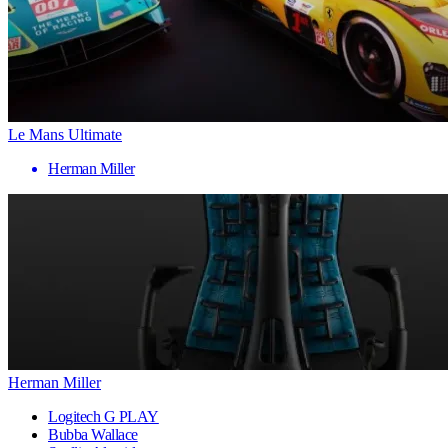
Le Mans Ultimate
Herman Miller
Herman Miller
Logitech G PLAY
Bubba Wallace