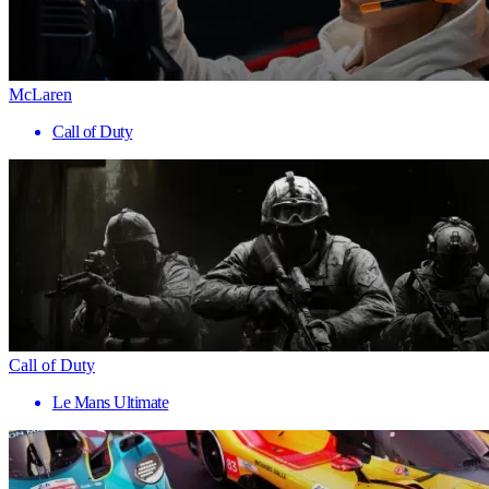
McLaren
Call of Duty
Call of Duty
Le Mans Ultimate