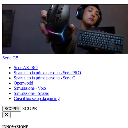
Serie G5
Serie ASTRO
Sparatutto in prima persona - Serie PRO
Sparatutto in prima persona - Serie G
Openworld
Simulazione - Volo
Simulazione - Spazio
Crea il tuo setup da gaming
SCOPRI
SCOPRI
INNOVAZIONE